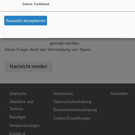
Zweck
:
Funktional
Welche Zeichen sind in dem Bild
zu sehen?
Auswahl akzeptieren
Geben Sie die Zeichen ein, die im Bild
gezeigt werden.
Diese Frage dient der Vermeidung von Spam.
Hauptnavigation
Fußbereichsmenü
Benutzermen
Startseite
Impressum
Anmelden
Überblick und
Datenschutzerklärung
Termine
Barrierefreiheitserklärung
Beteiligte
Cookie-Einstellungen
Voraussetzungen
Kosten &