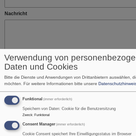
Nachricht
Verwendung von personenbezog
Daten und Cookies
Bitte die Dienste und Anwendungen von Drittanbietern auswählen, di
möchten.
Für weitere Informationen bitte unsere
Datenschutzhinwei
Funktional
(immer erforderlich)
Speichern von Daten: Cookie für die Benutzersitzung
Bitte geben Sie in Ihrer Nachricht keine Links oder
Zweck
:
Funktional
Internetadressen an.
Consent Manager
(immer erforderlich)
CAPTCHA
Cookie Consent speichert Ihre Einwilligungsstatus im Browser