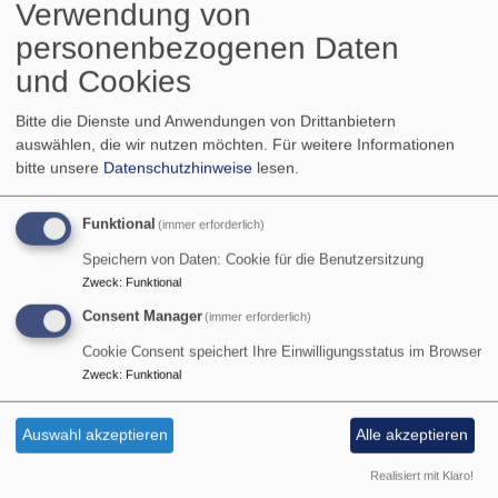
Verwendung von
Hauptnavigation
personenbezogenen Daten
und Cookies
Startseite
Ethik
Bitte die Dienste und Anwendungen von Drittanbietern
auswählen, die wir nutzen möchten.
Für weitere Informationen
bitte unsere
Datenschutzhinweise
lesen.
Ethik
Funktional
(immer erforderlich)
Speichern von Daten: Cookie für die Benutzersitzung
Zweck
:
Funktional
Worum geht es?
Consent Manager
(immer erforderlich)
Cookie Consent speichert Ihre Einwilligungsstatus im Browser
Aktuelle Debatten verstehen.
Komplexe Themen
Zweck
:
Funktional
beurteilen.
Begründet Position beziehen.
Auswahl akzeptieren
Alle akzeptieren
übe
Weiterlesen
Realisiert mit Klaro!